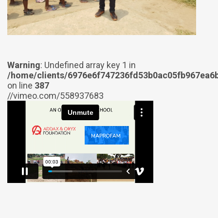
Warning
: Undefined array key 1 in
/home/clients/6976e6f747236fd53b0ac05fb967ea6b
on line
387
//vimeo.com/558937683