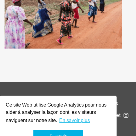
© 2026 Addax & Oryx Foundation —
Mentions légales
Ce site Web utilise Google Analytics pour nous
aider à analyser la façon dont les visiteurs
La Fondation
Projets
Actualités
Soumettre un projet
naviguent sur notre site.
En savoir plus
J'accepte