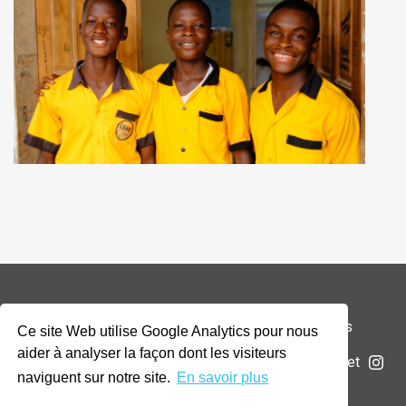
© 2026 Addax & Oryx Foundation —
Mentions légales
Ce site Web utilise Google Analytics pour nous
aider à analyser la façon dont les visiteurs
La Fondation
Projets
Actualités
Soumettre un projet
naviguent sur notre site.
En savoir plus