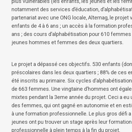
plus vulnérables (les enfants, les jeunes et les fe
notamment des services d’éducation, d’alphabétisati
partenariat avec une ONG locale, Alternag, le projet 
enfants de 4 à 6 ans ; un accès à la formation prof
ans ; des cours d’alphabétisation pour 610 femmes
jeunes hommes et femmes des deux quartiers.
Le projet a dépassé ces objectifs. 530 enfants (dont
préscolaires dans les deux quartiers ; 88% de ces en
été inscrits au primaire. Six cycles d’alphabétisati
de 663 femmes. Une vingtaine d’hommes ont égaleme
mixtes pendant la 3eme année du projet. Ceci a eu 
des femmes, qui ont gagné en autonomie et en esti
à une formation professionnelle. Le plus gros défi a
jeunes ont pu trouver un stage après leur formation
professionnelle à plein temps à la fin du projet.