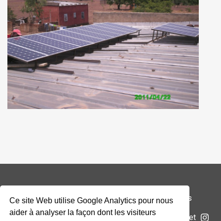
© 2026 Addax & Oryx Foundation —
Mentions légales
Ce site Web utilise Google Analytics pour nous
aider à analyser la façon dont les visiteurs
La Fondation
Projets
Actualités
Soumettre un projet