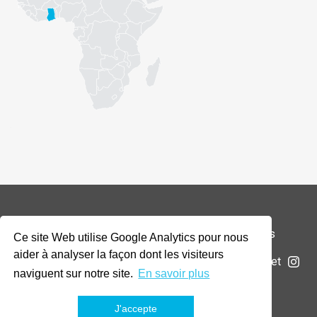
© 2026 Addax & Oryx Foundation —
Mentions légales
Ce site Web utilise Google Analytics pour nous
aider à analyser la façon dont les visiteurs
La Fondation
Projets
Actualités
Soumettre un projet
naviguent sur notre site.
En savoir plus
J'accepte