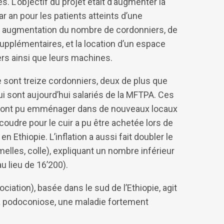
. L’objectif du projet était d’augmenter la
r an pour les patients atteints d’une
: augmentation du nombre de cordonniers, de
supplémentaires, et la location d’un espace
ers ainsi que leurs machines.
, ce sont treize cordonniers, deux de plus que
qui sont aujourd’hui salariés de la MFTPA. Ces
, ont pu emménager dans de nouveaux locaux
oudre pour le cuir a pu être achetée lors de
n Ethiopie. L’inflation a aussi fait doubler le
melles, colle), expliquant un nombre inférieur
 lieu de 16’200).
ation), basée dans le sud de l’Ethiopie, agit
 la podoconiose, une maladie fortement