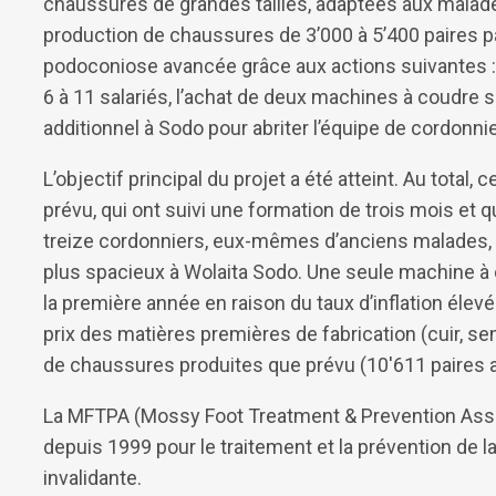
chaussures de grandes tailles, adaptées aux malades
production de chaussures de 3’000 à 5’400 paires pa
podoconiose avancée grâce aux actions suivantes 
6 à 11 salariés, l’achat de deux machines à coudre 
additionnel à Sodo pour abriter l’équipe de cordonni
L’objectif principal du projet a été atteint. Au total
prévu, qui ont suivi une formation de trois mois et 
treize cordonniers, eux-mêmes d’anciens malades
plus spacieux à Wolaita Sodo. Une seule machine à c
la première année en raison du taux d’inflation élevé e
prix des matières premières de fabrication (cuir, se
de chaussures produites que prévu (10'611 paires au
La MFTPA (Mossy Foot Treatment & Prevention Associ
depuis 1999 pour le traitement et la prévention de
invalidante.