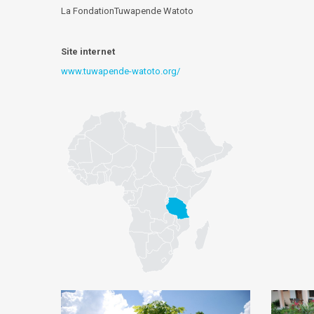
La FondationTuwapende Watoto
Site internet
www.tuwapende-watoto.org/