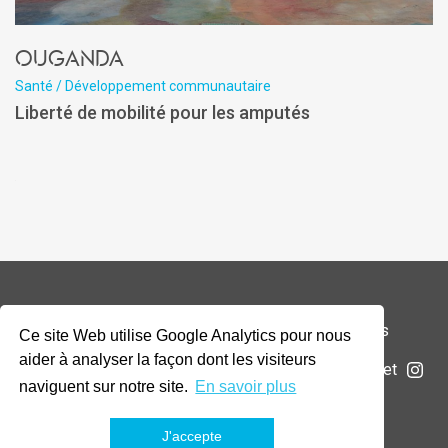
Ouganda
Santé / Développement communautaire
Liberté de mobilité pour les amputés
© 2026 Addax & Oryx Foundation —
Mentions légales
Ce site Web utilise Google Analytics pour nous
aider à analyser la façon dont les visiteurs
La Fondation
Projets
Actualités
Soumettre un projet
naviguent sur notre site.
En savoir plus
J'accepte