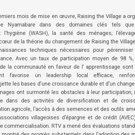
emiers mois de mise en œuvre, Raising the Village a or
e Nyamabare dans des domaines clés tels que l'a
et l'hygiène (WASH), la santé des ménages, l'élevag
œur de la théorie du changement de Raising the Village,
issances techniques nécessaires pour pérenniser et
nce. Avec un taux de participation moyen de 98 %, 
 de la communauté en faveur de l' apprentissage sont 
nt favorise un leadership local efficace, renfor
ette les bases d'une croissance durable et d'un chang
ages ont surmonté les obstacles à leur participation,
e dans des activités de diversification et de croi
ion agricole, l'accès à des semences et des outils améli
ssociations villageoises d'épargne et de crédit (AVEC
de commercialisation. RTV a mené des évaluations stan
t montré des progrès substantiels dans l'adoption des m