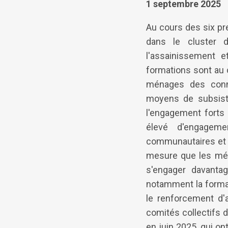
1 septembre 2025
Au cours des six pr
dans le cluster d
l'assainissement 
formations sont au c
ménages des conna
moyens de subsista
l'engagement forts
élevé d'engageme
communautaires et j
mesure que les mén
s'engager davantag
notamment la format
le renforcement d'a
comités collectifs 
en juin 2025, qui on