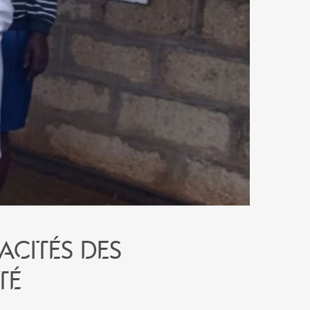
acités des
té