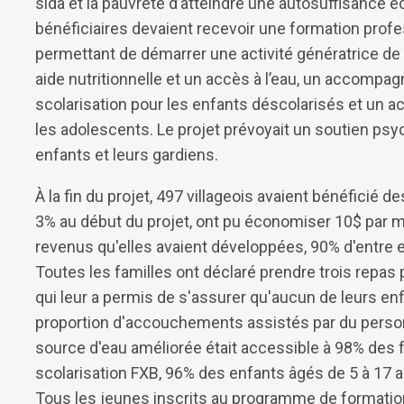
sida et la pauvreté d’atteindre une autosuffisance 
bénéficiaires devaient recevoir une formation profes
permettant de démarrer une activité génératrice d
aide nutritionnelle et un accès à l’eau, un accomp
scolarisation pour les enfants déscolarisés et un 
les adolescents. Le projet prévoyait un soutien psy
enfants et leurs gardiens.
À la fin du projet, 497 villageois avaient bénéficié d
3% au début du projet, ont pu économiser 10$ par m
revenus qu'elles avaient développées, 90% d'entre e
Toutes les familles ont déclaré prendre trois repas 
qui leur a permis de s'assurer qu'aucun de leurs enf
proportion d'accouchements assistés par du perso
source d'eau améliorée était accessible à 98% des
scolarisation FXB, 96% des enfants âgés de 5 à 17 a
Tous les jeunes inscrits au programme de formatio