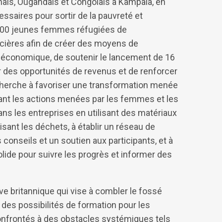
ais, Ougandais et Congolais à Kampala, en
aires pour sortir de la pauvreté et
r 100 jeunes femmes réfugiées de
cières afin de créer des moyens de
e économique, de soutenir le lancement de 16
r des opportunités de revenus et de renforcer
 cherche à favoriser une transformation menée
ant les actions menées par les femmes et les
dans les entreprises en utilisant des matériaux
sant les déchets, à établir un réseau de
 conseils et un soutien aux participants, et à
olide pour suivre les progrès et informer des
ve britannique qui vise à combler le fossé
à des possibilités de formation pour les
confrontés à des obstacles systémiques tels