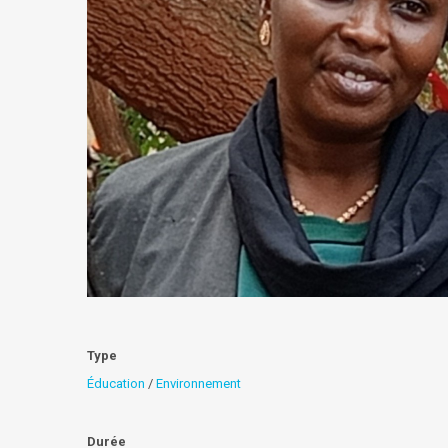
Type
Éducation
/
Environnement
Durée