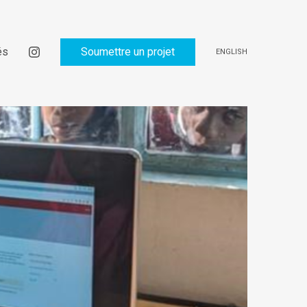
és
Soumettre un projet
ENGLISH