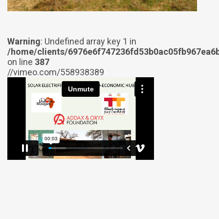
Warning
: Undefined array key 1 in
/home/clients/6976e6f747236fd53b0ac05fb967ea6b
on line
387
//vimeo.com/558938389