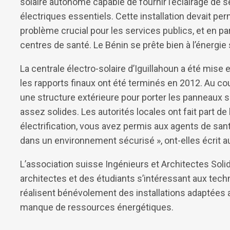
solaire autonome capable de fournir l’éclairage de s
électriques essentiels. Cette installation devait per
problème crucial pour les services publics, et en par
centres de santé. Le Bénin se prête bien à l’énergie 
La centrale électro-solaire d’Iguillahoun a été mise 
les rapports finaux ont été terminés en 2012. Au cou
une structure extérieure pour porter les panneaux so
assez solides. Les autorités locales ont fait part de 
électrification, vous avez permis aux agents de sant
dans un environnement sécurisé », ont-elles écrit au
L’association suisse Ingénieurs et Architectes Soli
architectes et des étudiants s’intéressant aux techn
réalisent bénévolement des installations adaptées
manque de ressources énergétiques.