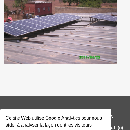
© 2026 Addax & Oryx Foundation —
Mentions légales
Ce site Web utilise Google Analytics pour nous
aider à analyser la façon dont les visiteurs
La Fondation
Projets
Actualités
Soumettre un projet