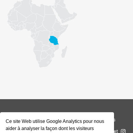
© 2026 Addax & Oryx Foundation —
Mentions légales
Ce site Web utilise Google Analytics pour nous
aider à analyser la façon dont les visiteurs
La Fondation
Projets
Actualités
Soumettre un projet