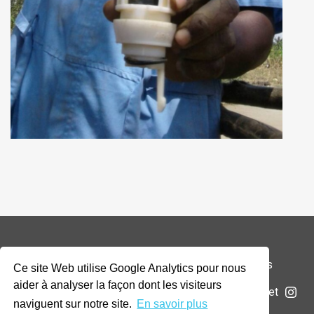
© 2026 Addax & Oryx Foundation —
Mentions légales
Ce site Web utilise Google Analytics pour nous
aider à analyser la façon dont les visiteurs
La Fondation
Projets
Actualités
Soumettre un projet
naviguent sur notre site.
En savoir plus