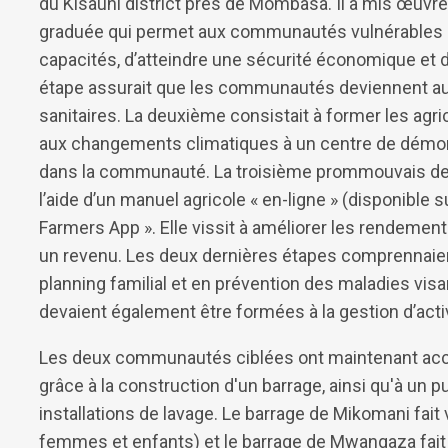
du Kisauni district près de Mombasa. Il a mis œuvre
graduée qui permet aux communautés vulnérables de 
capacités, d’atteindre une sécurité économique et 
étape assurait que les communautés deviennent a
sanitaires. La deuxième consistait à former les agr
aux changements climatiques à un centre de démons
dans la communauté. La troisième prommouvais de
l’aide d’un manuel agricole « en-ligne » (disponible s
Farmers App ». Elle vissit à améliorer les rendeme
un revenu. Les deux dernières étapes comprennaient
planning familial et en prévention des maladies vi
devaient également être formées à la gestion d’acti
Les deux communautés ciblées ont maintenant accès
grâce à la construction d'un barrage, ainsi qu'à un p
installations de lavage. Le barrage de Mikomani fait 
femmes et enfants) et le barrage de Mwangaza fait v