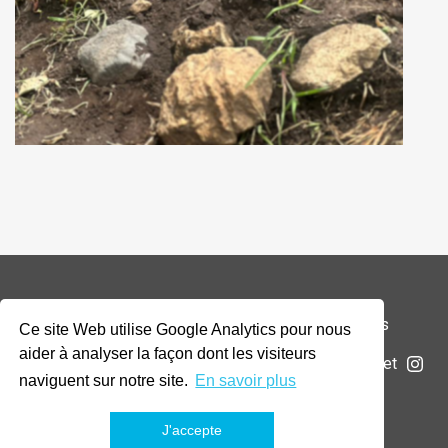
© 2026 Addax & Oryx Foundation —
Mentions légales
Ce site Web utilise Google Analytics pour nous
aider à analyser la façon dont les visiteurs
La Fondation
Projets
Actualités
Soumettre un projet
naviguent sur notre site.
En savoir plus
J'accepte