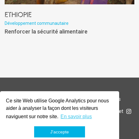
Ethiopie
Développement communautaire
Renforcer la sécurité alimentaire
© 2026 Addax & Oryx Foundation —
Mentions légales
Ce site Web utilise Google Analytics pour nous
aider à analyser la façon dont les visiteurs
La Fondation
Projets
Actualités
Soumettre un projet
naviguent sur notre site.
En savoir plus
J'accepte